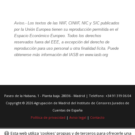
Aviso.- Los textos de las NIIF, CINIIF, NIC y SIC publicados
por la Unión Europea tienen su reproducción permitida en el
Espacio Económico Europeo. Todos los derechos
reservados fuera del EEE, a excepción del derecho de
reproducción para uso personal u otra finalidad lícita. Puede
obtenerse más información del IASB en www.iasb.org
Paseo de la Habana, 1 - Planta baja. 28036 - Madrid | Teléfono: +34 91 319 06 04
Copyright © 2026 Agrupación de Madrid del Instituto de Censores Jurados de
Cuentas de España
Política de privacidad
|
Aviso legal
|
Contacto
Esta web utiliza 'cookies' propias y de terceros para ofrecerle una
© Gestor de contenidos