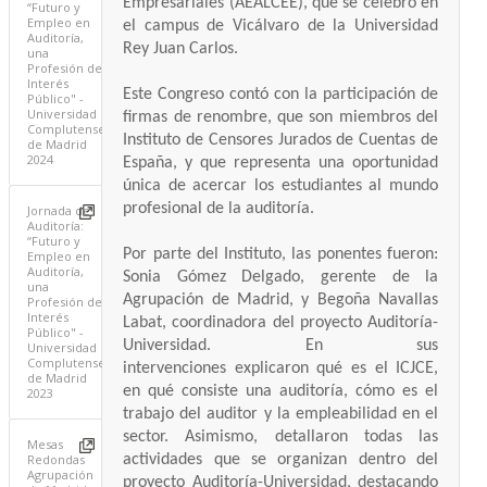
Empresariales (AEALCEE), que se celebró en
“Futuro y
Empleo en
el campus de Vicálvaro de la Universidad
Auditoría,
Rey Juan Carlos.
una
Profesión de
Interés
Este Congreso contó con la participación de
Público" -
Universidad
firmas de renombre, que son miembros del
Complutense
Instituto de Censores Jurados de Cuentas de
de Madrid
2024
España, y que representa una oportunidad
única de acercar los estudiantes al mundo
profesional de la auditoría.
Jornada de
Auditoría:
“Futuro y
Por parte del Instituto, las ponentes fueron:
Empleo en
Auditoría,
Sonia Gómez Delgado, gerente de la
una
Agrupación de Madrid, y Begoña Navallas
Profesión de
Interés
Labat, coordinadora del proyecto Auditoría-
Público" -
Universidad. En sus
Universidad
Complutense
intervenciones explicaron qué es el ICJCE,
de Madrid
en qué consiste una auditoría, cómo es el
2023
trabajo del auditor y la empleabilidad en el
sector. Asimismo, detallaron todas las
Mesas
actividades que se organizan dentro del
Redondas
Agrupación
proyecto Auditoría-Universidad, destacando