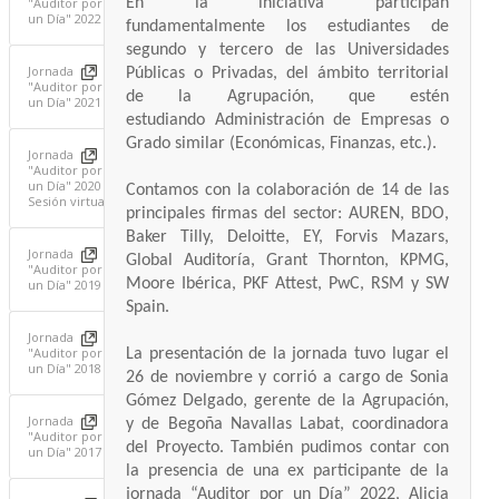
En la iniciativa participan
"Auditor por
un Día" 2022
fundamentalmente los estudiantes de
segundo y tercero de las Universidades
Jornada
Públicas o Privadas, del ámbito territorial
"Auditor por
de la Agrupación, que estén
un Día" 2021
estudiando Administración de Empresas o
Grado similar (Económicas, Finanzas, etc.).
Jornada
"Auditor por
un Día" 2020 -
Contamos con la colaboración de 14 de las
Sesión virtual
principales firmas del sector: AUREN, BDO,
Baker Tilly, Deloitte, EY, Forvis Mazars,
Jornada
Global Auditoría, Grant Thornton, KPMG,
"Auditor por
Moore Ibérica, PKF Attest, PwC, RSM y SW
un Día" 2019
Spain.
Jornada
"Auditor por
La presentación de la jornada tuvo lugar el
un Día" 2018
26 de noviembre y corrió a cargo de Sonia
Gómez Delgado, gerente de la Agrupación,
Jornada
y de Begoña Navallas Labat, coordinadora
"Auditor por
del Proyecto. También pudimos contar con
un Día" 2017
la presencia de una ex participante de la
jornada “Auditor por un Día” 2022, Alicia