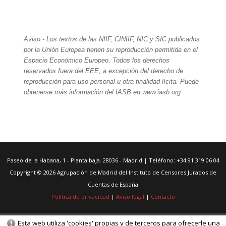
Aviso.- Los textos de las NIIF, CINIIF, NIC y SIC publicados
por la Unión Europea tienen su reproducción permitida en el
Espacio Económico Europeo. Todos los derechos
reservados fuera del EEE, a excepción del derecho de
reproducción para uso personal u otra finalidad lícita. Puede
obtenerse más información del IASB en www.iasb.org
Paseo de la Habana, 1 - Planta baja. 28036 - Madrid | Teléfono: +34 91 319 06 04
Copyright © 2026 Agrupación de Madrid del Instituto de Censores Jurados de
Cuentas de España
Política de privacidad
|
Aviso legal
|
Contacto
Esta web utiliza 'cookies' propias y de terceros para ofrecerle una
© Gestor de contenidos