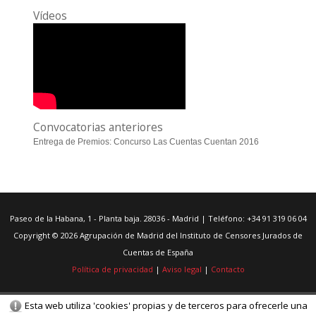
Vídeos
Convocatorias anteriores
Entrega de Premios: Concurso Las Cuentas Cuentan 2016
Paseo de la Habana, 1 - Planta baja. 28036 - Madrid | Teléfono: +34 91 319 06 04
Copyright © 2026 Agrupación de Madrid del Instituto de Censores Jurados de
Cuentas de España
Política de privacidad
|
Aviso legal
|
Contacto
Esta web utiliza 'cookies' propias y de terceros para ofrecerle una
© Gestor de contenidos