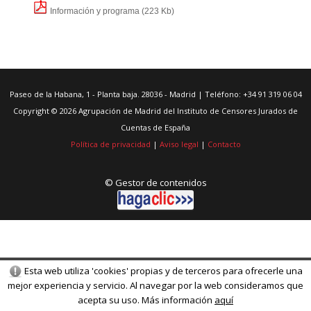
Información y programa
(223 Kb)
Paseo de la Habana, 1 - Planta baja. 28036 - Madrid | Teléfono: +34 91 319 06 04
Copyright © 2026 Agrupación de Madrid del Instituto de Censores Jurados de
Cuentas de España
Política de privacidad
|
Aviso legal
|
Contacto
© Gestor de contenidos
Esta web utiliza 'cookies' propias y de terceros para ofrecerle una
mejor experiencia y servicio. Al navegar por la web consideramos que
acepta su uso. Más información
aquí