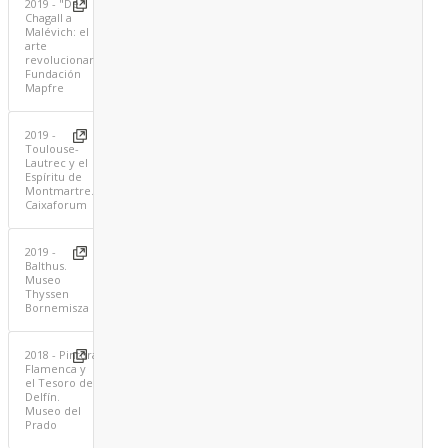
2019 - "De
Chagall a
Malévich: el
arte
revolucionario".
Fundación
Mapfre
2019 -
Toulouse-
Lautrec y el
Espíritu de
Montmartre.
Caixaforum
2019 -
Balthus.
Museo
Thyssen
Bornemisza
2018 - Pintura
Flamenca y
el Tesoro del
Delfín.
Museo del
Prado