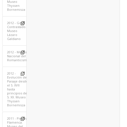
Museo
Thyssen
Bornemisza
2012 - Goya
Contrastado.
Museo
Lázaro
Galdiano
2012 - Museo
Nacional del
Romanticismo
2012 -
Evolución del
Paisaje desde
el S. XVII
hasta
principios del
S. XX. Museo
Thyssen
Bornemisza
2011 - Pintura
Flamenca.
Museo del