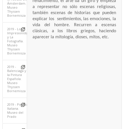
renacimiento, el arte da un giro y empieza
Ámsterdam.
a representar no sólo escenas religiosas,
Museo
Thyssen
también escenas de historias que pueden
Bornemisza
explicar los sentimientos, las emociones, la
vida del hombre. Recurren a escenas
2019 - Los
clásicas, a los libros griegos, haciendo
Impresionistas
aparecer la mitología, dioses, mitos, etc.
y La
Fotografía.
Museo
Thyssen
Bornemisza
2019 -
Balenciaga y
la Pintura
Española.
Museo
Thyssen
Bornemisza
2019 - Pintura
Italiana.
Museo del
Prado