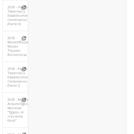
2018 – Paseo
Tabernas y
Establecimientos
Centenarios
(Parte II)
2018 -
Monet/Boudin.
Museo
Thyssen
Bornemizsa
2018 - Paseo
Tabernas y
Establecimientos
Centenarios
(Parte I)
2018 - Museo
Arqueológico
Nacional:
"Egipto, el
creciente
fértil"