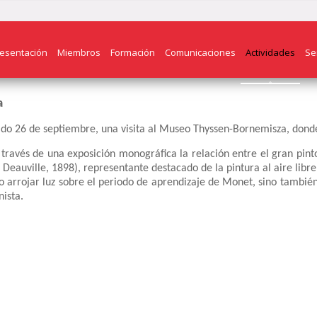
esentación
Miembros
Formación
Comunicaciones
Actividades
Se
a
ado 26 de septiembre, una visita al Museo Thyssen-Bornemisza, donde
través de una exposición monográfica la relación entre el gran pint
eauville, 1898), representante destacado de la pintura al aire libre
o arrojar luz sobre el periodo de aprendizaje de Monet, sino también
ista.