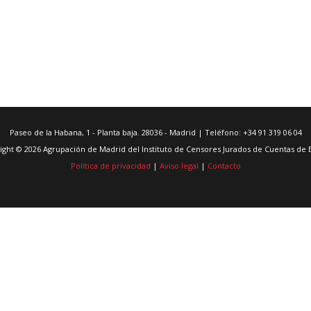
Paseo de la Habana, 1 - Planta baja. 28036 - Madrid | Teléfono: +34 91 319 06 04
ight © 2026 Agrupación de Madrid del Instituto de Censores Jurados de Cuentas de 
Política de privacidad
|
Aviso legal
|
Contacto