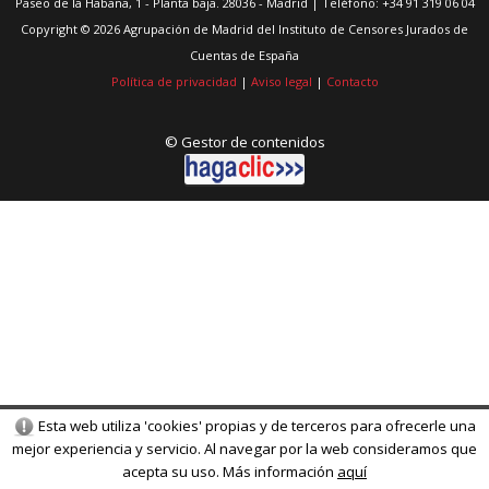
Paseo de la Habana, 1 - Planta baja. 28036 - Madrid | Teléfono: +34 91 319 06 04
Copyright © 2026 Agrupación de Madrid del Instituto de Censores Jurados de
Cuentas de España
Política de privacidad
|
Aviso legal
|
Contacto
© Gestor de contenidos
Esta web utiliza 'cookies' propias y de terceros para ofrecerle una
mejor experiencia y servicio. Al navegar por la web consideramos que
acepta su uso. Más información
aquí