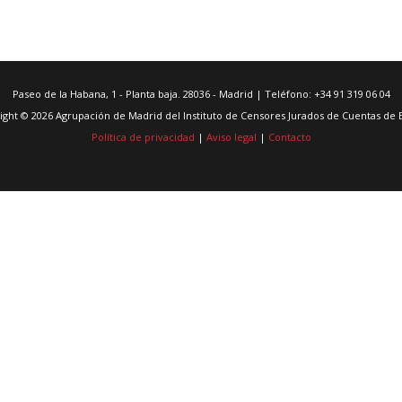
Paseo de la Habana, 1 - Planta baja. 28036 - Madrid | Teléfono: +34 91 319 06 04
ight © 2026 Agrupación de Madrid del Instituto de Censores Jurados de Cuentas de 
Política de privacidad
|
Aviso legal
|
Contacto