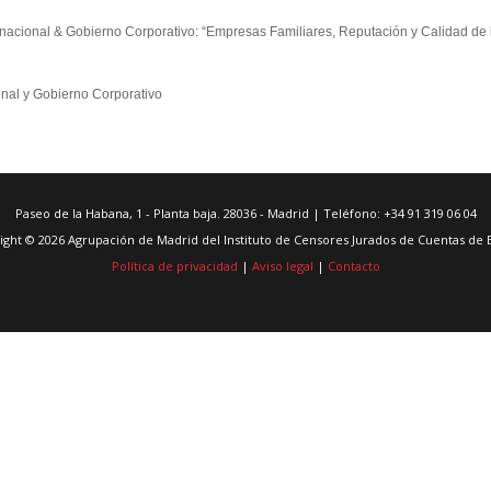
nacional & Gobierno Corporativo: “Empresas Familiares, Reputación y Calidad de 
onal y Gobierno Corporativo
Paseo de la Habana, 1 - Planta baja. 28036 - Madrid | Teléfono: +34 91 319 06 04
ight © 2026 Agrupación de Madrid del Instituto de Censores Jurados de Cuentas de 
Política de privacidad
|
Aviso legal
|
Contacto