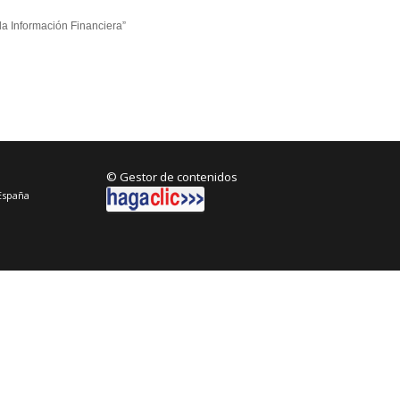
la Información Financiera”
© Gestor de contenidos
España