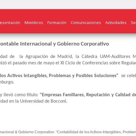
esentación
Miembros
Formación
Comunicaciones
Actividades
Se
Contable Internacional y Gobierno Corporativo
sidad de la Agrupación de Madrid, la Cátedra UAM-Auditores Ma
zó el pasado mes de mayo el XI Ciclo de Conferencias sobre Regulac
los Activos Intangibles, Problemas y Posibles Soluciones”
se cele
mburgo.
y llevó como título:
"Empresas Familiares, Reputación y Calidad d
idad en la Universidad de Bocconi.
acional & Gobierno Corporativo: “Contabilidad de los Activos Intangibles, Proble